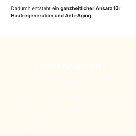
Dadurch entsteht ein
ganzheitlicher Ansatz für
Hautregeneration und Anti-Aging
.
Unser Anspruch
In unserer Praxis verbinden wir
ästhetische
Präzision mit regenerativer Medizin
.
Eigenfett nutzen wir gezielt, um nicht nur Volumen
zu korrigieren, sondern auch
Hautqualität und
Gewebestruktur langfristig zu verbessern
.
Gerne entwickeln wir für Sie ein individuelles
Behandlungskonzept – beispielsweise in