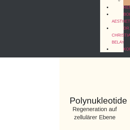
RE
BO
AESTHET
DR
CHRISTI
BELAY
KO
Polynukleotide
Regeneration auf
zellulärer Ebene