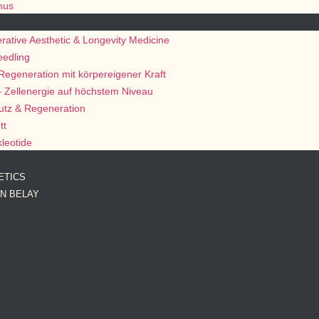
mus
ative Aesthetic & Longevity Medicine
eedling
egeneration mit körpereigener Kraft
 Zellenergie auf höchstem Niveau
utz & Regeneration
tt
leotide
ETICS
AN BELAY