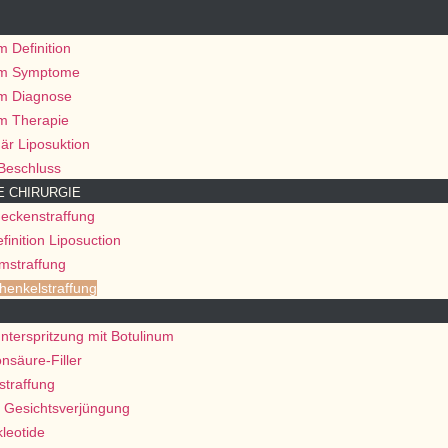
 Definition
em Symptome
m Diagnose
m Therapie
är Liposuktion
Beschluss
E CHIRURGIE
eckenstraffung
finition Liposuction
mstraffung
henkelstraffung
nterspritzung mit Botulinum
nsäure-Filler
straffung
 Gesichtsverjüngung
leotide