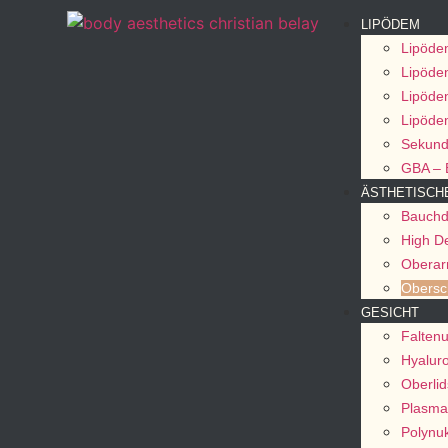
LIPÖDEM
Lipödem
Lipöd
Lipöde
Lipöde
Sekund
GBA – 
ÄSTHETISCH
Bauchd
High De
Oberar
Obersc
GESICHT
Faltenu
Hyaluro
Oberlid
Plasma
Polynuk