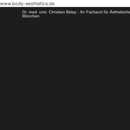
www.body-aesthetics.de
Dr. med. univ. Christian Belay - Ihr Facharzt für Ästhetisch
München