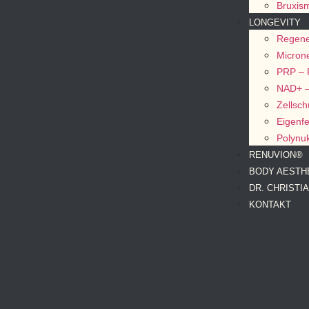
Bruxis
LONGEVITY
Regener
Micron
PRP – R
NAD+ –
Zellsch
Eigenfe
Polynuk
RENUVION®
BODY AESTH
DR. CHRISTI
KONTAKT